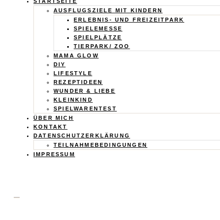
Calistas
STARTSEITE
AUSFLUGSZIELE MIT KINDERN
Traum
ERLEBNIS- UND FREIZEITPARK
SPIELEMESSE
SPIELPLÄTZE
TIERPARK/ ZOO
MAMA GLOW
DIY
LIFESTYLE
REZEPTIDEEN
WUNDER & LIEBE
KLEINKIND
SPIELWARENTEST
ÜBER MICH
KONTAKT
DATENSCHUTZERKLÄRUNG
TEILNAHMEBEDINGUNGEN
IMPRESSUM