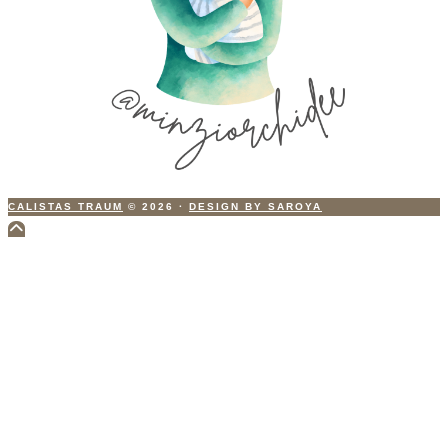
CALISTAS TRAUM
© 2026
·
DESIGN BY SAROYA
Scroll
to
Top