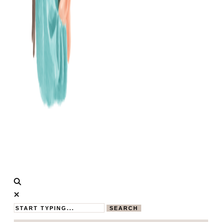
Calistas
MAMABLOG
Traum
SEARCH