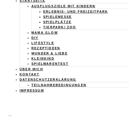
Calistas
STARTSEITE
AUSFLUGSZIELE MIT KINDERN
Traum
ERLEBNIS- UND FREIZEITPARK
SPIELEMESSE
SPIELPLÄTZE
TIERPARK/ ZOO
MAMA GLOW
DIY
LIFESTYLE
REZEPTIDEEN
WUNDER & LIEBE
KLEINKIND
SPIELWARENTEST
ÜBER MICH
KONTAKT
DATENSCHUTZERKLÄRUNG
TEILNAHMEBEDINGUNGEN
IMPRESSUM