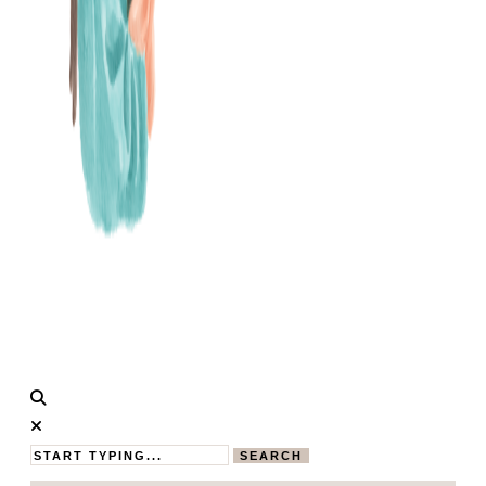
Calistas
MAMABLOG
Traum
SEARCH