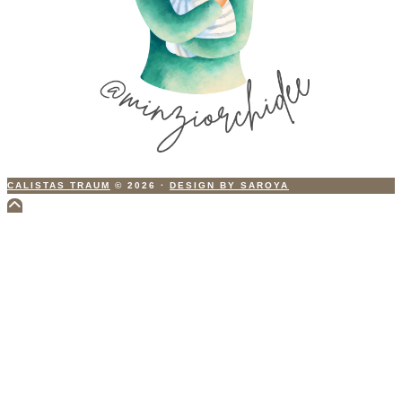
CALISTAS TRAUM
© 2026
·
DESIGN BY SAROYA
Scroll
to
Top