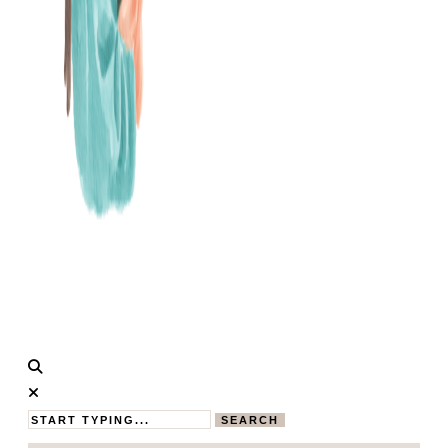
Calistas
MAMABLOG
Traum
SEARCH