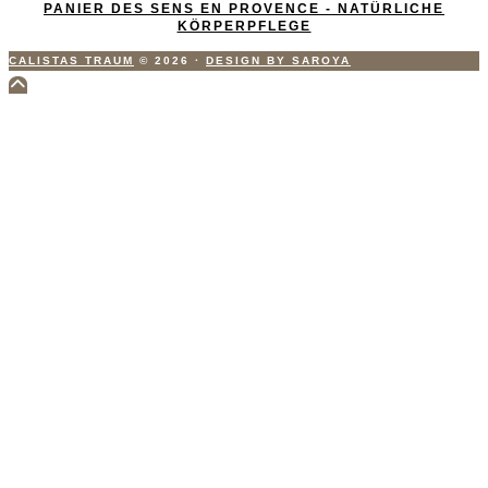
PANIER DES SENS EN PROVENCE - NATÜRLICHE
KÖRPERPFLEGE
CALISTAS TRAUM
© 2026
·
DESIGN BY SAROYA
Scroll
to
Top