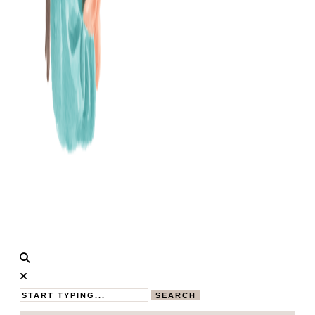
Calistas
MAMABLOG
Traum
SEARCH