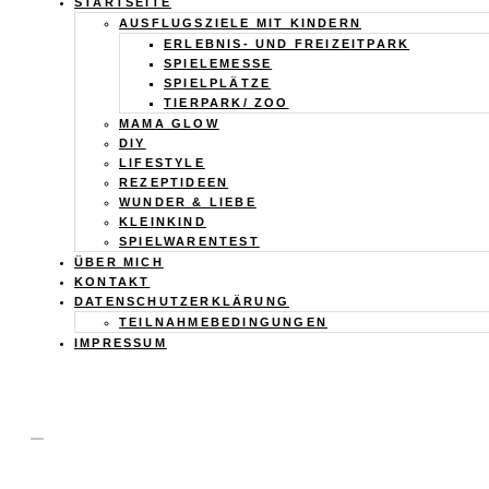
Calistas
STARTSEITE
AUSFLUGSZIELE MIT KINDERN
Traum
ERLEBNIS- UND FREIZEITPARK
SPIELEMESSE
SPIELPLÄTZE
TIERPARK/ ZOO
MAMA GLOW
DIY
LIFESTYLE
REZEPTIDEEN
WUNDER & LIEBE
KLEINKIND
SPIELWARENTEST
ÜBER MICH
KONTAKT
DATENSCHUTZERKLÄRUNG
TEILNAHMEBEDINGUNGEN
IMPRESSUM