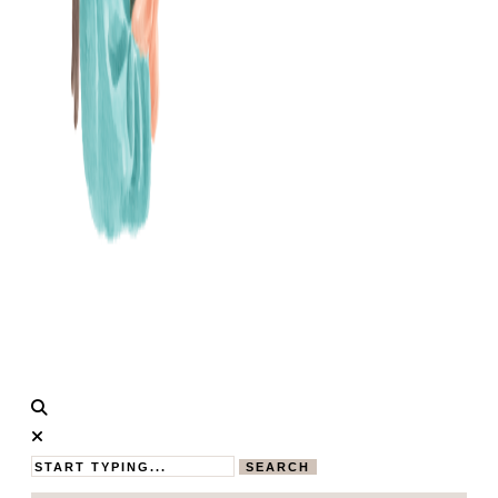
Calistas
MAMABLOG
Traum
SEARCH