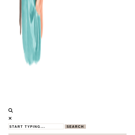
Calistas
MAMABLOG
Traum
SEARCH