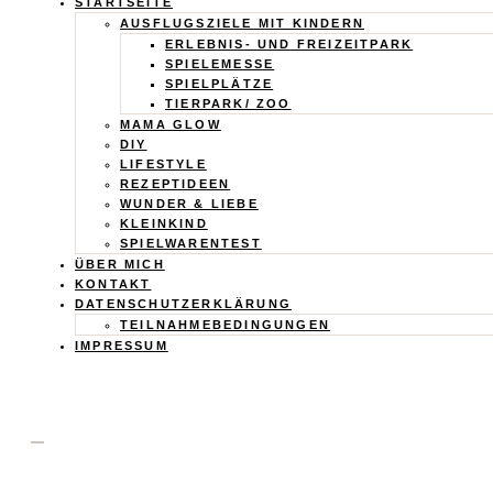
Calistas
STARTSEITE
AUSFLUGSZIELE MIT KINDERN
Traum
ERLEBNIS- UND FREIZEITPARK
SPIELEMESSE
SPIELPLÄTZE
TIERPARK/ ZOO
MAMA GLOW
DIY
LIFESTYLE
REZEPTIDEEN
WUNDER & LIEBE
KLEINKIND
SPIELWARENTEST
ÜBER MICH
KONTAKT
DATENSCHUTZERKLÄRUNG
TEILNAHMEBEDINGUNGEN
IMPRESSUM