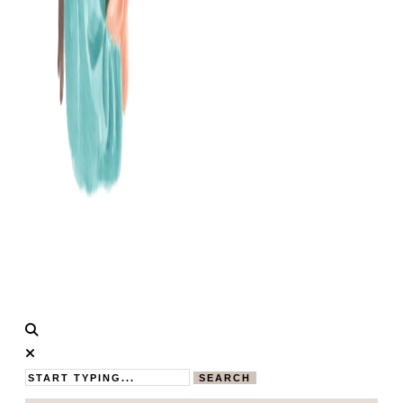
Calistas
MAMABLOG
Traum
SEARCH