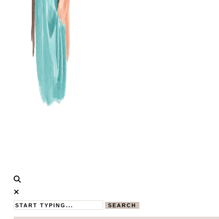
Calistas
MAMABLOG
Traum
SEARCH