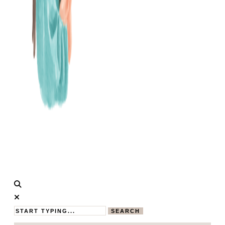
Calistas
MAMABLOG
Traum
SEARCH