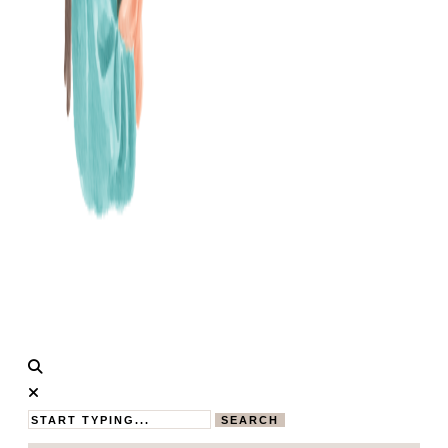
Calistas
MAMABLOG
Traum
SEARCH