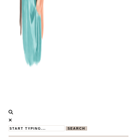
Calistas
MAMABLOG
Traum
SEARCH