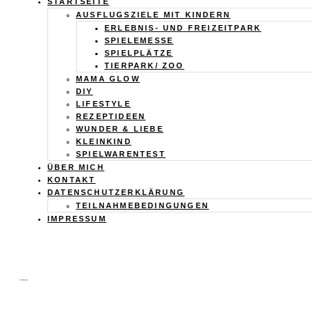
Calistas
STARTSEITE
AUSFLUGSZIELE MIT KINDERN
Traum
ERLEBNIS- UND FREIZEITPARK
SPIELEMESSE
SPIELPLÄTZE
TIERPARK/ ZOO
MAMA GLOW
DIY
LIFESTYLE
REZEPTIDEEN
WUNDER & LIEBE
KLEINKIND
SPIELWARENTEST
ÜBER MICH
KONTAKT
DATENSCHUTZERKLÄRUNG
TEILNAHMEBEDINGUNGEN
IMPRESSUM