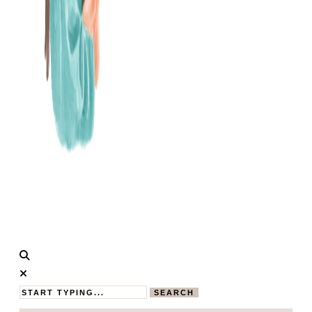
Calistas
MAMABLOG
Traum
SEARCH