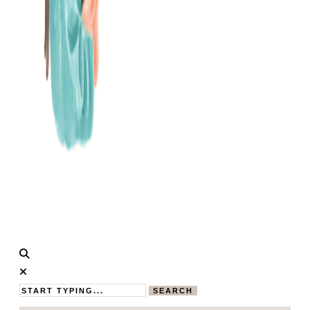
Calistas
MAMABLOG
Traum
SEARCH