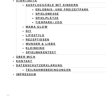
Calistas
STARTSEITE
AUSFLUGSZIELE MIT KINDERN
Traum
ERLEBNIS- UND FREIZEITPARK
SPIELEMESSE
SPIELPLÄTZE
TIERPARK/ ZOO
MAMA GLOW
DIY
LIFESTYLE
REZEPTIDEEN
WUNDER & LIEBE
KLEINKIND
SPIELWARENTEST
ÜBER MICH
KONTAKT
DATENSCHUTZERKLÄRUNG
TEILNAHMEBEDINGUNGEN
IMPRESSUM