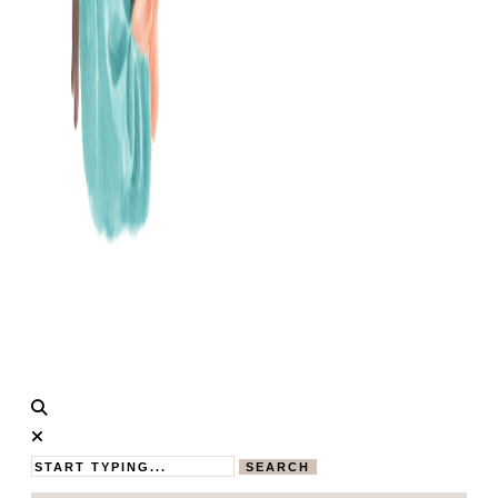
Calistas
MAMABLOG
Traum
SEARCH