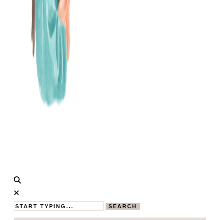
Calistas
MAMABLOG
Traum
SEARCH