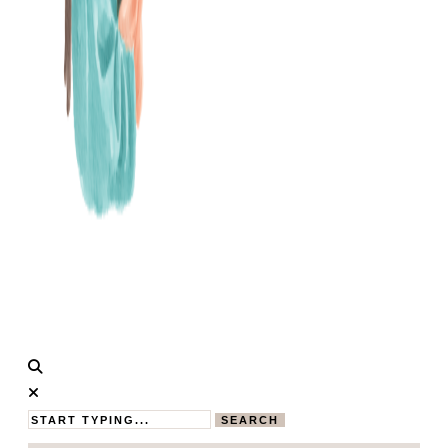
Calistas
MAMABLOG
Traum
SEARCH