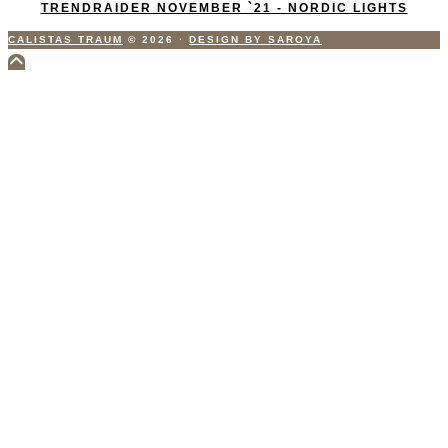
TRENDRAIDER NOVEMBER `21 - NORDIC LIGHTS
CALISTAS TRAUM
© 2026
·
DESIGN BY SAROYA
Scroll
to
Top