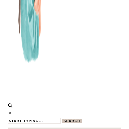
Calistas
MAMABLOG
Traum
SEARCH