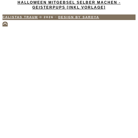
HALLOWEEN MITGEBSEL SELBER MACHEN -
GEISTERPUPS [INKL VORLAGE]
CALISTAS TRAUM
© 2026
·
DESIGN BY SAROYA
Scroll
to
Top