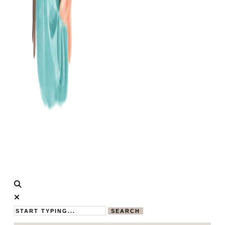
Calistas
MAMABLOG
Traum
SEARCH