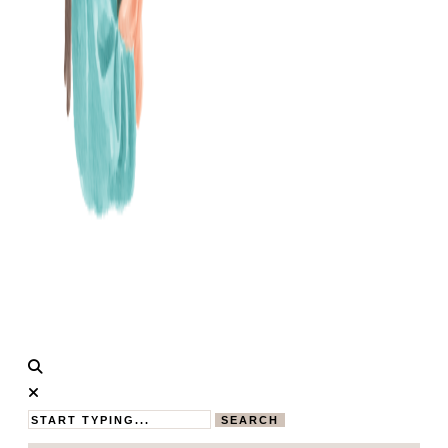
Calistas
MAMABLOG
Traum
SEARCH