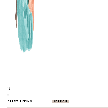
Calistas
MAMABLOG
Traum
SEARCH