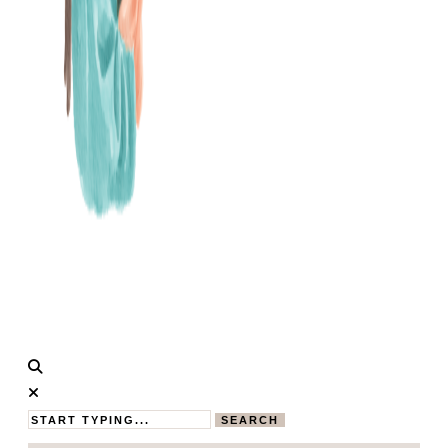
Calistas
MAMABLOG
Traum
SEARCH