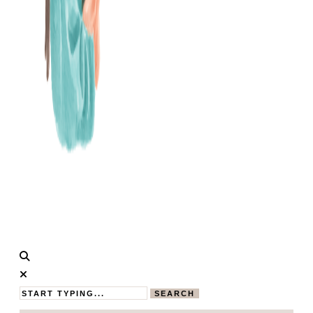
Calistas
MAMABLOG
Traum
SEARCH