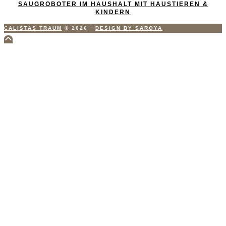
SAUGROBOTER IM HAUSHALT MIT HAUSTIEREN &
KINDERN
CALISTAS TRAUM
© 2026
·
DESIGN BY SAROYA
Scroll
to
Top