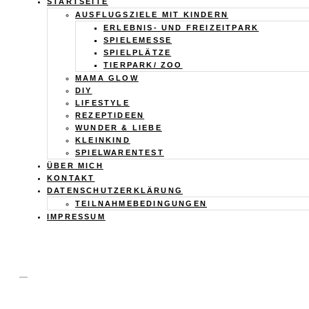
Calistas
STARTSEITE
AUSFLUGSZIELE MIT KINDERN
Traum
ERLEBNIS- UND FREIZEITPARK
SPIELEMESSE
SPIELPLÄTZE
TIERPARK/ ZOO
MAMA GLOW
DIY
LIFESTYLE
REZEPTIDEEN
WUNDER & LIEBE
KLEINKIND
SPIELWARENTEST
ÜBER MICH
KONTAKT
DATENSCHUTZERKLÄRUNG
TEILNAHMEBEDINGUNGEN
IMPRESSUM