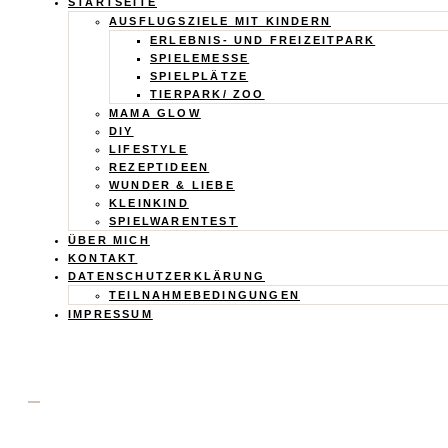
Calistas
STARTSEITE
AUSFLUGSZIELE MIT KINDERN
Traum
ERLEBNIS- UND FREIZEITPARK
SPIELEMESSE
SPIELPLÄTZE
TIERPARK/ ZOO
MAMA GLOW
DIY
LIFESTYLE
REZEPTIDEEN
WUNDER & LIEBE
KLEINKIND
SPIELWARENTEST
ÜBER MICH
KONTAKT
DATENSCHUTZERKLÄRUNG
TEILNAHMEBEDINGUNGEN
IMPRESSUM