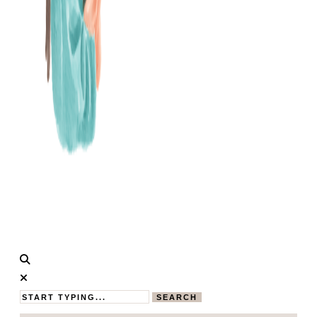
Calistas
MAMABLOG
Traum
SEARCH