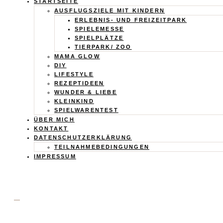
Calistas
STARTSEITE
AUSFLUGSZIELE MIT KINDERN
Traum
ERLEBNIS- UND FREIZEITPARK
SPIELEMESSE
SPIELPLÄTZE
TIERPARK/ ZOO
MAMA GLOW
DIY
LIFESTYLE
REZEPTIDEEN
WUNDER & LIEBE
KLEINKIND
SPIELWARENTEST
ÜBER MICH
KONTAKT
DATENSCHUTZERKLÄRUNG
TEILNAHMEBEDINGUNGEN
IMPRESSUM