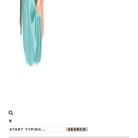
Calistas
MAMABLOG
Traum
SEARCH