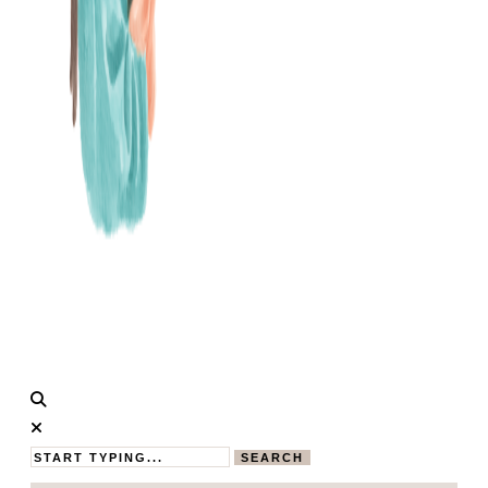
Calistas
MAMABLOG
Traum
SEARCH