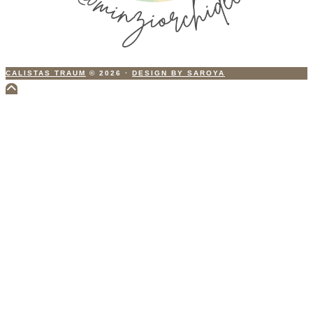
CALISTAS TRAUM
© 2026
·
DESIGN BY SAROYA
Scroll
to
Top