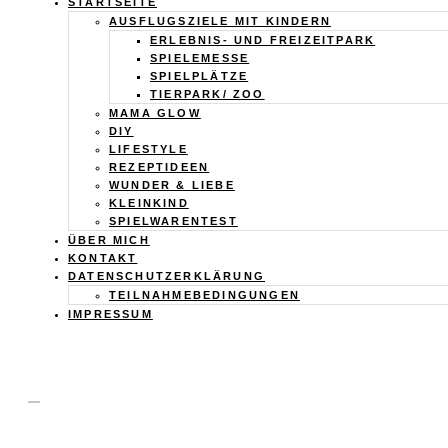
Calistas
STARTSEITE
AUSFLUGSZIELE MIT KINDERN
Traum
ERLEBNIS- UND FREIZEITPARK
SPIELEMESSE
SPIELPLÄTZE
TIERPARK/ ZOO
MAMA GLOW
DIY
LIFESTYLE
REZEPTIDEEN
WUNDER & LIEBE
KLEINKIND
SPIELWARENTEST
ÜBER MICH
KONTAKT
DATENSCHUTZERKLÄRUNG
TEILNAHMEBEDINGUNGEN
IMPRESSUM