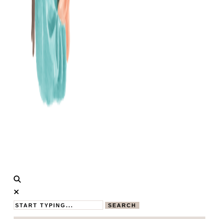
Calistas
MAMABLOG
Traum
SEARCH