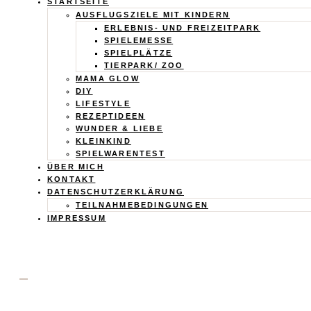
Calistas
STARTSEITE
AUSFLUGSZIELE MIT KINDERN
Traum
ERLEBNIS- UND FREIZEITPARK
SPIELEMESSE
SPIELPLÄTZE
TIERPARK/ ZOO
MAMA GLOW
DIY
LIFESTYLE
REZEPTIDEEN
WUNDER & LIEBE
KLEINKIND
SPIELWARENTEST
ÜBER MICH
KONTAKT
DATENSCHUTZERKLÄRUNG
TEILNAHMEBEDINGUNGEN
IMPRESSUM