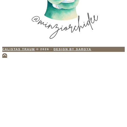
CALISTAS TRAUM
© 2026
·
DESIGN BY SAROYA
Scroll
to
Top