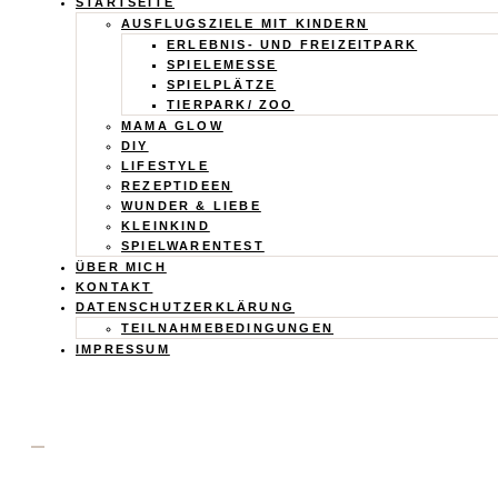
Calistas
STARTSEITE
AUSFLUGSZIELE MIT KINDERN
Traum
ERLEBNIS- UND FREIZEITPARK
SPIELEMESSE
SPIELPLÄTZE
TIERPARK/ ZOO
MAMA GLOW
DIY
LIFESTYLE
REZEPTIDEEN
WUNDER & LIEBE
KLEINKIND
SPIELWARENTEST
ÜBER MICH
KONTAKT
DATENSCHUTZERKLÄRUNG
TEILNAHMEBEDINGUNGEN
IMPRESSUM