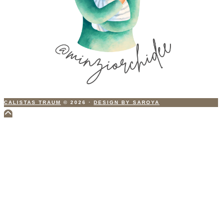
CALISTAS TRAUM
© 2026
·
DESIGN BY SAROYA
Scroll
to
Top