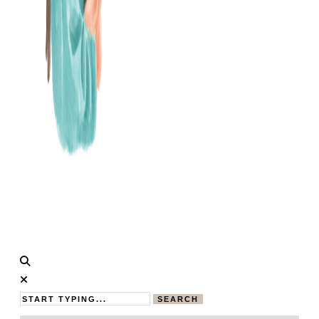
Calistas
MAMABLOG
Traum
SEARCH