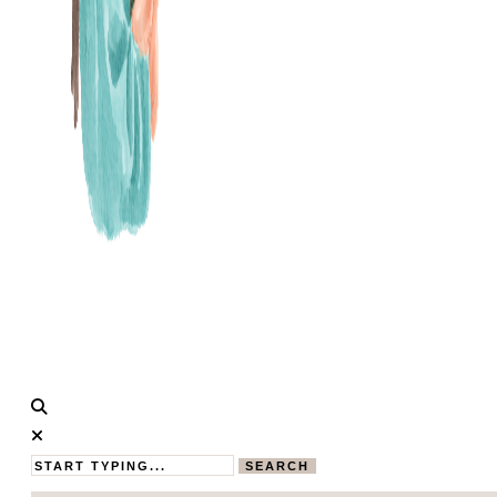
Calistas
MAMABLOG
Traum
SEARCH