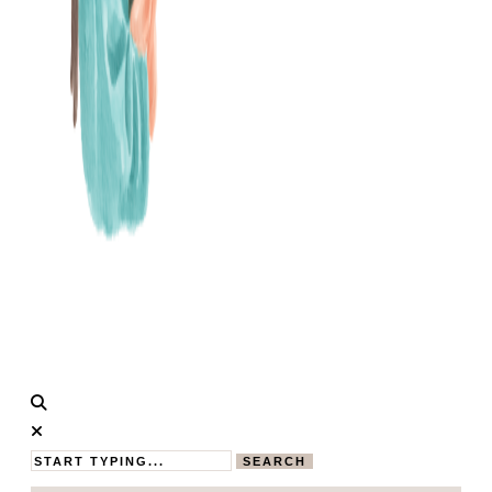
Calistas
MAMABLOG
Traum
SEARCH