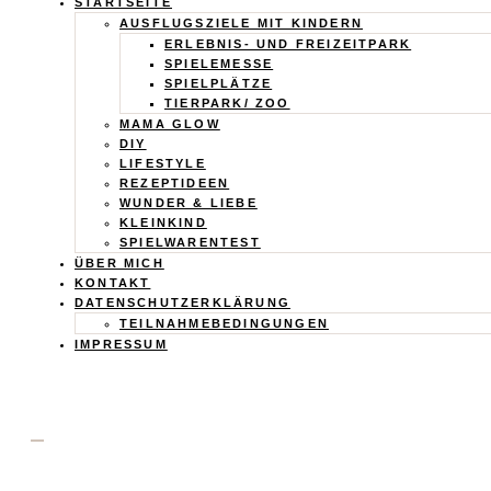
Calistas
STARTSEITE
AUSFLUGSZIELE MIT KINDERN
Traum
ERLEBNIS- UND FREIZEITPARK
SPIELEMESSE
SPIELPLÄTZE
TIERPARK/ ZOO
MAMA GLOW
DIY
LIFESTYLE
REZEPTIDEEN
WUNDER & LIEBE
KLEINKIND
SPIELWARENTEST
ÜBER MICH
KONTAKT
DATENSCHUTZERKLÄRUNG
TEILNAHMEBEDINGUNGEN
IMPRESSUM