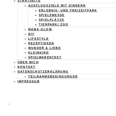
Calistas
STARTSEITE
AUSFLUGSZIELE MIT KINDERN
Traum
ERLEBNIS- UND FREIZEITPARK
SPIELEMESSE
SPIELPLÄTZE
TIERPARK/ ZOO
MAMA GLOW
DIY
LIFESTYLE
REZEPTIDEEN
WUNDER & LIEBE
KLEINKIND
SPIELWARENTEST
ÜBER MICH
KONTAKT
DATENSCHUTZERKLÄRUNG
TEILNAHMEBEDINGUNGEN
IMPRESSUM