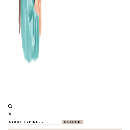
Calistas
MAMABLOG
Traum
SEARCH