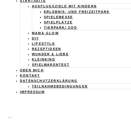
Calistas
STARTSEITE
AUSFLUGSZIELE MIT KINDERN
Traum
ERLEBNIS- UND FREIZEITPARK
SPIELEMESSE
SPIELPLÄTZE
TIERPARK/ ZOO
MAMA GLOW
DIY
LIFESTYLE
REZEPTIDEEN
WUNDER & LIEBE
KLEINKIND
SPIELWARENTEST
ÜBER MICH
KONTAKT
DATENSCHUTZERKLÄRUNG
TEILNAHMEBEDINGUNGEN
IMPRESSUM