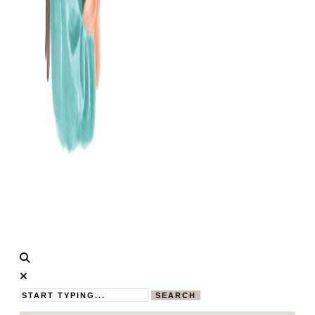
Calistas
MAMABLOG
Traum
SEARCH