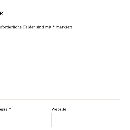
R
rforderliche Felder sind mit
*
markiert
resse
*
Website