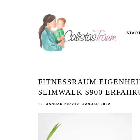
Skip
to
content
STAR
Calistas
MAMABLOG
Traum
FITNESSRAUM EIGENHE
SLIMWALK S900 ERFAHRU
12. JANUAR 2022
12. JANUAR 2022