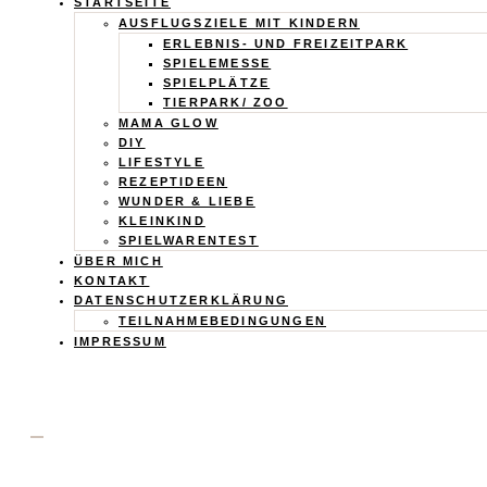
Calistas
STARTSEITE
AUSFLUGSZIELE MIT KINDERN
Traum
ERLEBNIS- UND FREIZEITPARK
SPIELEMESSE
SPIELPLÄTZE
TIERPARK/ ZOO
MAMA GLOW
DIY
LIFESTYLE
REZEPTIDEEN
WUNDER & LIEBE
KLEINKIND
SPIELWARENTEST
ÜBER MICH
KONTAKT
DATENSCHUTZERKLÄRUNG
TEILNAHMEBEDINGUNGEN
IMPRESSUM