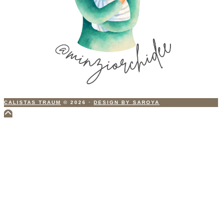
CALISTAS TRAUM
© 2026
·
DESIGN BY SAROYA
Scroll
to
Top