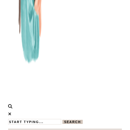
Calistas
MAMABLOG
Traum
SEARCH