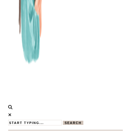
Calistas
MAMABLOG
Traum
SEARCH