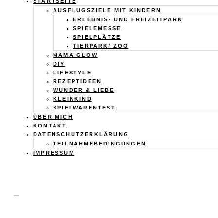
Calistas
STARTSEITE
AUSFLUGSZIELE MIT KINDERN
Traum
ERLEBNIS- UND FREIZEITPARK
SPIELEMESSE
SPIELPLÄTZE
TIERPARK/ ZOO
MAMA GLOW
DIY
LIFESTYLE
REZEPTIDEEN
WUNDER & LIEBE
KLEINKIND
SPIELWARENTEST
ÜBER MICH
KONTAKT
DATENSCHUTZERKLÄRUNG
TEILNAHMEBEDINGUNGEN
IMPRESSUM