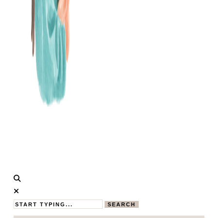
Calistas
MAMABLOG
Traum
SEARCH