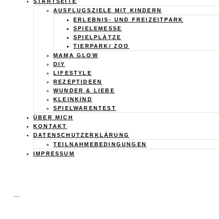
Calistas
STARTSEITE
AUSFLUGSZIELE MIT KINDERN
Traum
ERLEBNIS- UND FREIZEITPARK
SPIELEMESSE
SPIELPLÄTZE
TIERPARK/ ZOO
MAMA GLOW
DIY
LIFESTYLE
REZEPTIDEEN
WUNDER & LIEBE
KLEINKIND
SPIELWARENTEST
ÜBER MICH
KONTAKT
DATENSCHUTZERKLÄRUNG
TEILNAHMEBEDINGUNGEN
IMPRESSUM