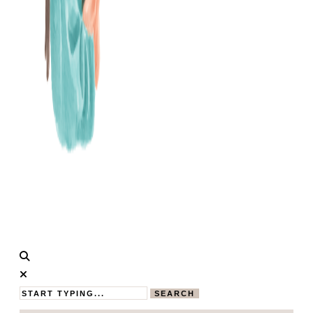
Calistas
MAMABLOG
Traum
SEARCH