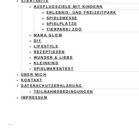
Calistas
STARTSEITE
AUSFLUGSZIELE MIT KINDERN
Traum
ERLEBNIS- UND FREIZEITPARK
SPIELEMESSE
SPIELPLÄTZE
TIERPARK/ ZOO
MAMA GLOW
DIY
LIFESTYLE
REZEPTIDEEN
WUNDER & LIEBE
KLEINKIND
SPIELWARENTEST
ÜBER MICH
KONTAKT
DATENSCHUTZERKLÄRUNG
TEILNAHMEBEDINGUNGEN
IMPRESSUM