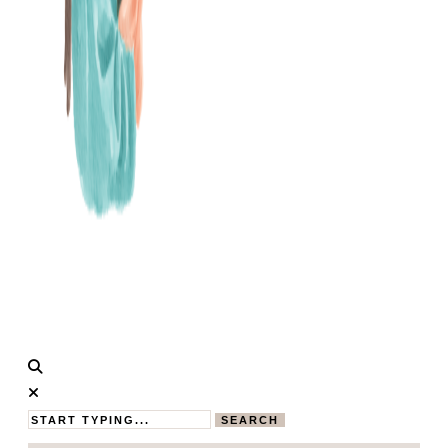
Calistas
MAMABLOG
Traum
SEARCH