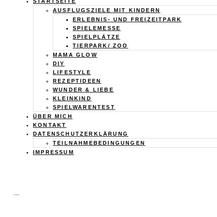
Calistas
STARTSEITE
AUSFLUGSZIELE MIT KINDERN
Traum
ERLEBNIS- UND FREIZEITPARK
SPIELEMESSE
SPIELPLÄTZE
TIERPARK/ ZOO
MAMA GLOW
DIY
LIFESTYLE
REZEPTIDEEN
WUNDER & LIEBE
KLEINKIND
SPIELWARENTEST
ÜBER MICH
KONTAKT
DATENSCHUTZERKLÄRUNG
TEILNAHMEBEDINGUNGEN
IMPRESSUM