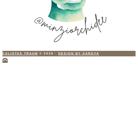
CALISTAS TRAUM
© 2026
·
DESIGN BY SAROYA
Scroll
to
Top