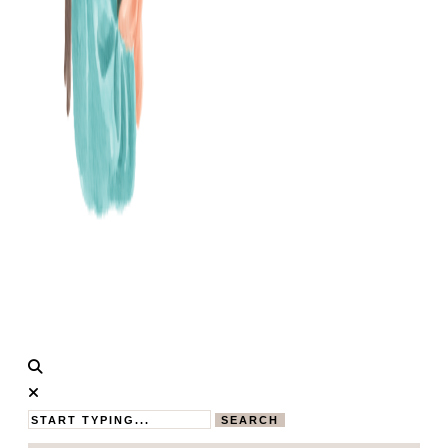
Calistas
MAMABLOG
Traum
SEARCH