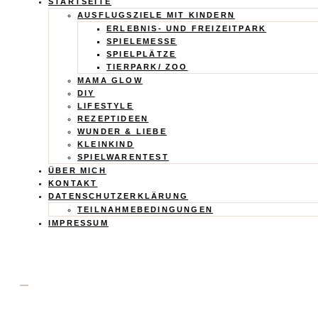
Calistas
STARTSEITE
AUSFLUGSZIELE MIT KINDERN
Traum
ERLEBNIS- UND FREIZEITPARK
SPIELEMESSE
SPIELPLÄTZE
TIERPARK/ ZOO
MAMA GLOW
DIY
LIFESTYLE
REZEPTIDEEN
WUNDER & LIEBE
KLEINKIND
SPIELWARENTEST
ÜBER MICH
KONTAKT
DATENSCHUTZERKLÄRUNG
TEILNAHMEBEDINGUNGEN
IMPRESSUM