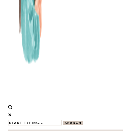
Calistas
MAMABLOG
Traum
SEARCH