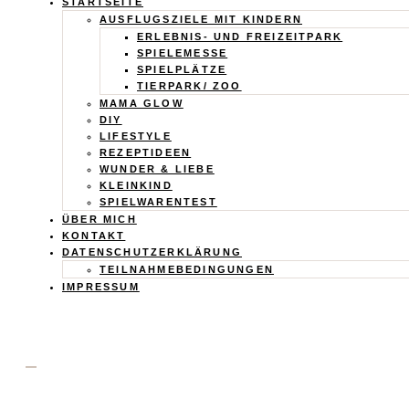
Calistas
STARTSEITE
AUSFLUGSZIELE MIT KINDERN
Traum
ERLEBNIS- UND FREIZEITPARK
SPIELEMESSE
SPIELPLÄTZE
TIERPARK/ ZOO
MAMA GLOW
DIY
LIFESTYLE
REZEPTIDEEN
WUNDER & LIEBE
KLEINKIND
SPIELWARENTEST
ÜBER MICH
KONTAKT
DATENSCHUTZERKLÄRUNG
TEILNAHMEBEDINGUNGEN
IMPRESSUM