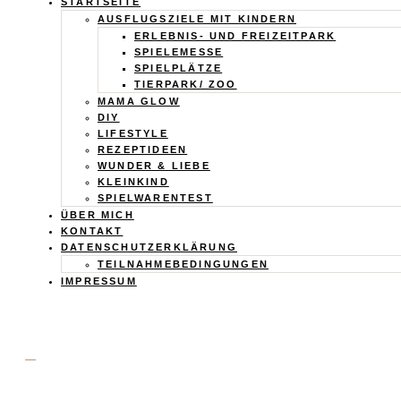
Calistas
STARTSEITE
AUSFLUGSZIELE MIT KINDERN
Traum
ERLEBNIS- UND FREIZEITPARK
SPIELEMESSE
SPIELPLÄTZE
TIERPARK/ ZOO
MAMA GLOW
DIY
LIFESTYLE
REZEPTIDEEN
WUNDER & LIEBE
KLEINKIND
SPIELWARENTEST
ÜBER MICH
KONTAKT
DATENSCHUTZERKLÄRUNG
TEILNAHMEBEDINGUNGEN
IMPRESSUM