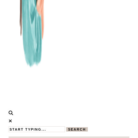
Calistas
MAMABLOG
Traum
SEARCH