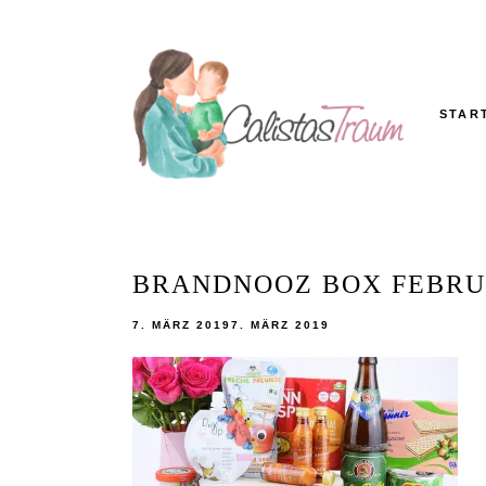
Skip
to
content
STAR
Calistas
MAMABLOG
Traum
BRANDNOOZ BOX FEBRUA
7. MÄRZ 2019
7. MÄRZ 2019