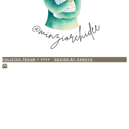
CALISTAS TRAUM
© 2026
·
DESIGN BY SAROYA
Scroll
to
Top