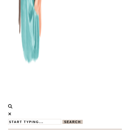
Calistas
MAMABLOG
Traum
SEARCH