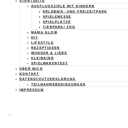
Calistas
STARTSEITE
AUSFLUGSZIELE MIT KINDERN
Traum
ERLEBNIS- UND FREIZEITPARK
SPIELEMESSE
SPIELPLÄTZE
TIERPARK/ ZOO
MAMA GLOW
DIY
LIFESTYLE
REZEPTIDEEN
WUNDER & LIEBE
KLEINKIND
SPIELWARENTEST
ÜBER MICH
KONTAKT
DATENSCHUTZERKLÄRUNG
TEILNAHMEBEDINGUNGEN
IMPRESSUM