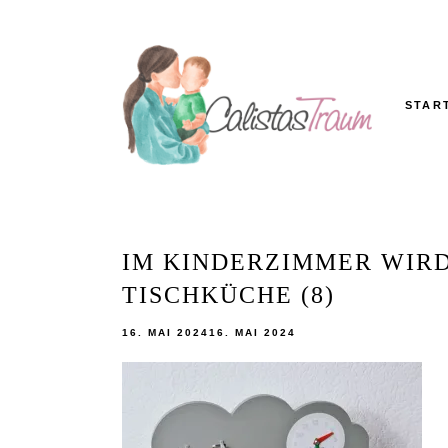
Skip
to
content
STAR
Calistas
MAMABLOG
Traum
IM KINDERZIMMER WIR
TISCHKÜCHE (8)
16. MAI 2024
16. MAI 2024