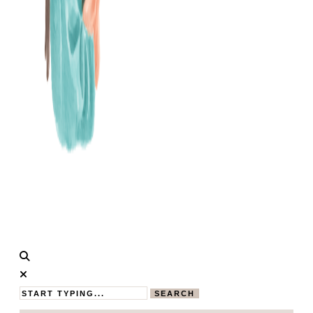
Calistas
MAMABLOG
Traum
SEARCH