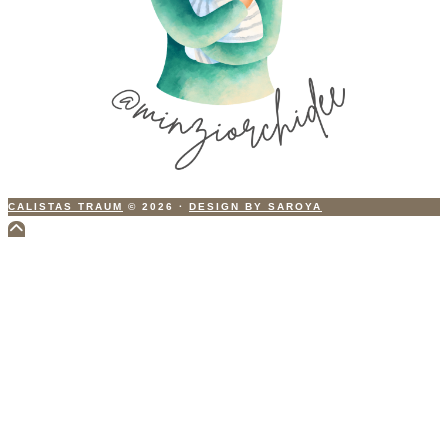
CALISTAS TRAUM
© 2026
·
DESIGN BY SAROYA
Scroll
to
Top