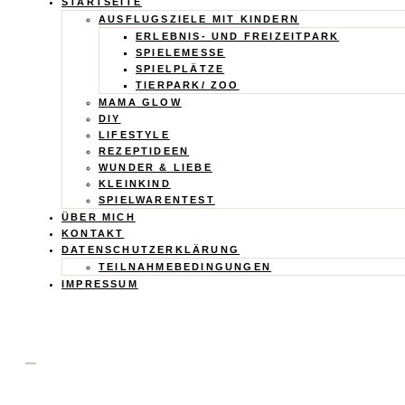
Calistas
STARTSEITE
AUSFLUGSZIELE MIT KINDERN
Traum
ERLEBNIS- UND FREIZEITPARK
SPIELEMESSE
SPIELPLÄTZE
TIERPARK/ ZOO
MAMA GLOW
DIY
LIFESTYLE
REZEPTIDEEN
WUNDER & LIEBE
KLEINKIND
SPIELWARENTEST
ÜBER MICH
KONTAKT
DATENSCHUTZERKLÄRUNG
TEILNAHMEBEDINGUNGEN
IMPRESSUM