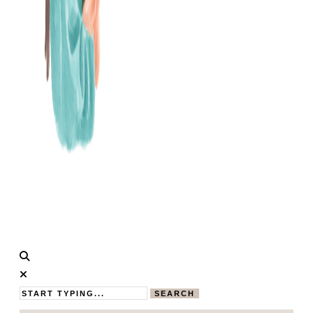
Calistas
MAMABLOG
Traum
SEARCH