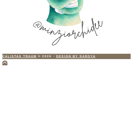
CALISTAS TRAUM
© 2026
·
DESIGN BY SAROYA
Scroll
to
Top