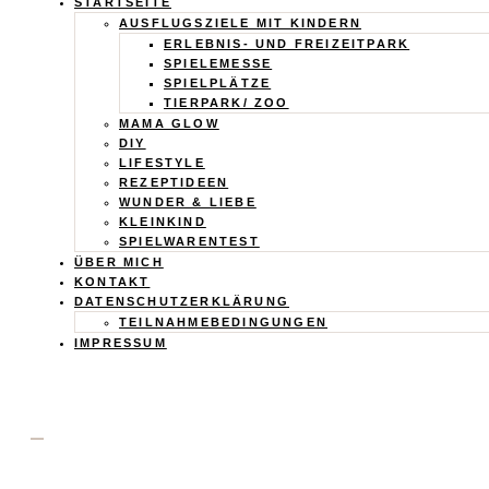
Calistas
STARTSEITE
AUSFLUGSZIELE MIT KINDERN
Traum
ERLEBNIS- UND FREIZEITPARK
SPIELEMESSE
SPIELPLÄTZE
TIERPARK/ ZOO
MAMA GLOW
DIY
LIFESTYLE
REZEPTIDEEN
WUNDER & LIEBE
KLEINKIND
SPIELWARENTEST
ÜBER MICH
KONTAKT
DATENSCHUTZERKLÄRUNG
TEILNAHMEBEDINGUNGEN
IMPRESSUM