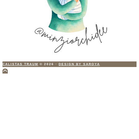
CALISTAS TRAUM
© 2026
·
DESIGN BY SAROYA
Scroll
to
Top