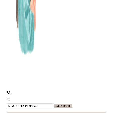
Calistas
MAMABLOG
Traum
SEARCH