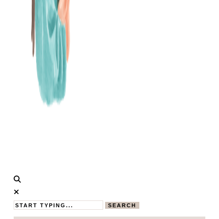
Calistas
MAMABLOG
Traum
SEARCH