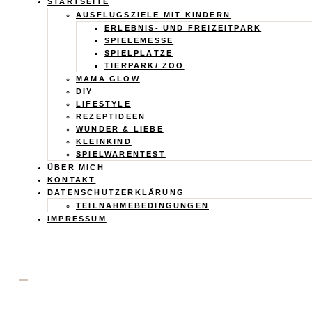
Calistas
STARTSEITE
AUSFLUGSZIELE MIT KINDERN
Traum
ERLEBNIS- UND FREIZEITPARK
SPIELEMESSE
SPIELPLÄTZE
TIERPARK/ ZOO
MAMA GLOW
DIY
LIFESTYLE
REZEPTIDEEN
WUNDER & LIEBE
KLEINKIND
SPIELWARENTEST
ÜBER MICH
KONTAKT
DATENSCHUTZERKLÄRUNG
TEILNAHMEBEDINGUNGEN
IMPRESSUM