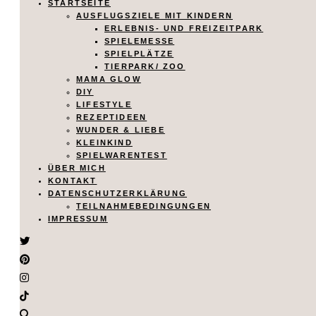
STARTSEITE
AUSFLUGSZIELE MIT KINDERN
ERLEBNIS- UND FREIZEITPARK
SPIELEMESSE
SPIELPLÄTZE
TIERPARK/ ZOO
MAMA GLOW
DIY
LIFESTYLE
REZEPTIDEEN
WUNDER & LIEBE
KLEINKIND
SPIELWARENTEST
ÜBER MICH
KONTAKT
DATENSCHUTZERKLÄRUNG
TEILNAHMEBEDINGUNGEN
IMPRESSUM