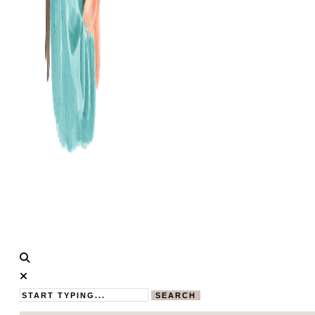
Calistas
MAMABLOG
Traum
SEARCH