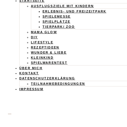
Calistas
STARTSEITE
AUSFLUGSZIELE MIT KINDERN
Traum
ERLEBNIS- UND FREIZEITPARK
SPIELEMESSE
SPIELPLÄTZE
TIERPARK/ ZOO
MAMA GLOW
DIY
LIFESTYLE
REZEPTIDEEN
WUNDER & LIEBE
KLEINKIND
SPIELWARENTEST
ÜBER MICH
KONTAKT
DATENSCHUTZERKLÄRUNG
TEILNAHMEBEDINGUNGEN
IMPRESSUM