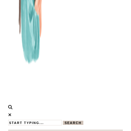
Calistas
MAMABLOG
Traum
SEARCH