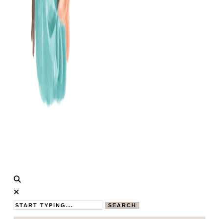
Calistas
MAMABLOG
Traum
SEARCH