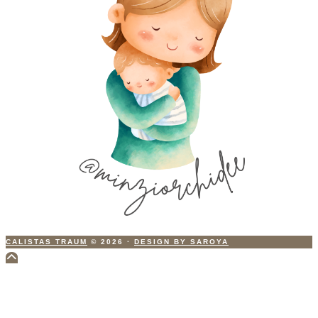
CALISTAS TRAUM
© 2026
·
DESIGN BY SAROYA
Scroll
to
Top