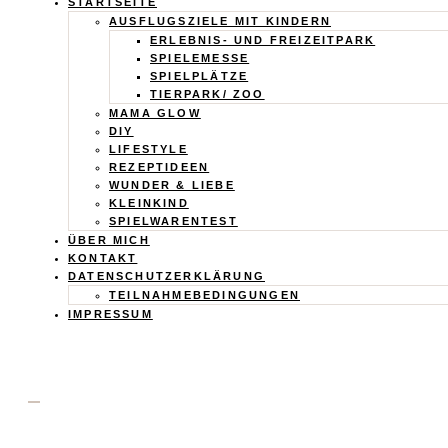
Calistas
STARTSEITE
AUSFLUGSZIELE MIT KINDERN
Traum
ERLEBNIS- UND FREIZEITPARK
SPIELEMESSE
SPIELPLÄTZE
TIERPARK/ ZOO
MAMA GLOW
DIY
LIFESTYLE
REZEPTIDEEN
WUNDER & LIEBE
KLEINKIND
SPIELWARENTEST
ÜBER MICH
KONTAKT
DATENSCHUTZERKLÄRUNG
TEILNAHMEBEDINGUNGEN
IMPRESSUM